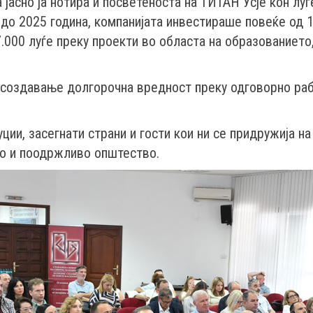
 јасно ја нотира и посветеноста на ТИТАН Усје кон лу
до 2025 година, компанијата инвестираше повеќе од 1
7.000 луѓе преку проекти во областа на образованието
а создавање долгорочна вредност преку одговорно раб
ии, засегнати страни и гости кои ни се придружија на 
но и поодржливо општество.