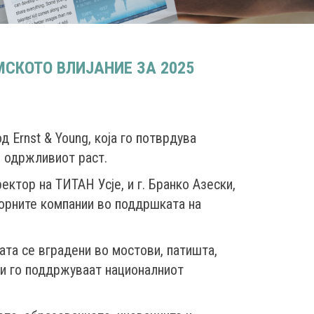
СКОТО ВЛИЈАНИЕ ЗА 2025
 Ernst & Young, која го потврдува
и одржливиот раст.
ктор на ТИТАН Усје, и г. Бранко Азески,
ворните компании во поддршката на
ата се вградени во мостови, патишта,
 и го поддржуваат националниот