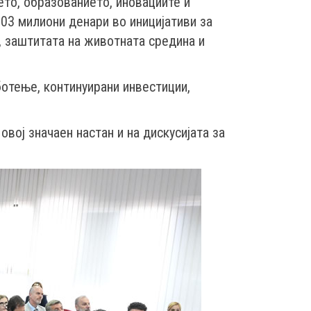
ѓето, образованието, иновациите и
03 милиони денари во иницијативи за
, заштитата на животната средина и
отење, континуирани инвестиции,
овој значаен настан и на дискусијата за