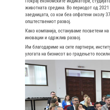
Покрај економските индикатори, студијата
животната средина. Во периодот од 2021 
заедницата, со кои беа опфатени околу 3
општествениот развој.
Како компанија, остануваме посветени н
иновации и одржлив развој.
Им благодариме на сите партнери, институц
улогата на бизнисот во градењето посил