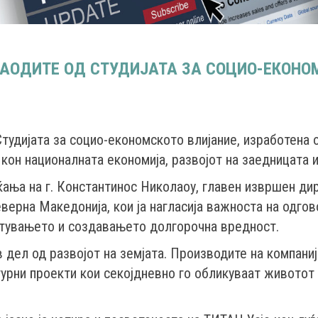
НАОДИТЕ ОД СТУДИЈАТА ЗА СОЦИО-ЕКОНОМ
удијата за социо-економското влијание, изработена од
кон националната економија, развојот на заедницата 
ња на г. Константинос Николаоу, главен извршен дире
верна Македонија, кои ја нагласија важноста на одго
отувањето и создавањето долгорочна вредност.
 дел од развојот на земјата. Производите на компаниј
турни проекти кои секојдневно го обликуваат животот