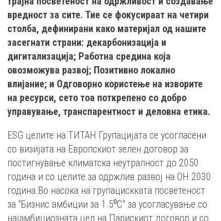
трајна посветеност на одржливост и создавање
вредност за сите. Тие се фокусираат на четири
столба, дефинирани како материјал од нашите
засегнати страни: декарбонизација и
дигитализација; Работна средина која
овозможува развој; Позитивно локално
влијание; и Одговорно користење на изворите
на ресурси, сето тоа поткрепено со добро
управување, транспарентност и деловна етика.
ESG целите на ТИТАН Групацијата се усогласени
со визијата на Европскиот зелен договор за
постигнување климатска неутралност до 2050
година и со целите за одржлив развој на ОН 2030
година.Во насока на групацискката посветеност
за “Бизнис амбиции за 1.5⁰С” за усогласување со
најамбициозната цел на Парискиот договор и со