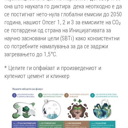
она што науката го диктира дека неопходно е да
се постигнат нето-нула глобални емисии до 2050
година, нашиот Опсег 1, 2 и 3 за емисиите на CO₂
се потврдени од страна на Иницијативата за
научно засновани цели (SBTi) како конзистентни
со потребните намалувања за да се задржи
загревањето до 1,5°C.
* Целите ги опфаќаат и произведениот и
купениот цемент и клинкер