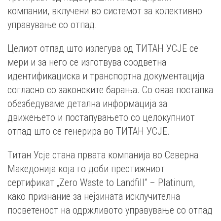
компании, вклучени во системот за колективно
управување со отпад.
Целиот отпад што излегува од ТИТАН УСЈЕ се
мери и за него се изготвува соодветна
идентификациска и транспортна документација
согласно со законските барања. Со оваа постапка
обезбедуваме детална информација за
движењето и постапувањето со целокупниот
отпад што се генерира во ТИТАН УСЈЕ.
Титан Усје стана првата компанија во Северна
Македонија која го доби престижниот
сертификат „Zero Waste to Landfill“ – Platinum,
како признание за нејзината исклучителна
посветеност на одржливото управување со отпад