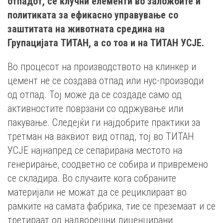
отпадот, се клучни елементи во заложбите и
политиката за ефикасно управување со
заштитата на животната средина на
Групацијата ТИТАН, а со тоа и на ТИТАН УСЈЕ.
Во процесот на производството на клинкер и
цемент не се создава отпад или нус-производи
од отпад. Тој може да се создаде само од
активностите поврзани со одржување или
пакување. Следејќи ги најдобрите практики за
третман на ваквиот вид отпад, тој во ТИТАН
УСЈЕ најнапред се сепарирана местото на
генерирање, соодветно се собира и привремено
се складира. Во случаите кога собраните
материјали не можат да се рециклираат во
рамките на самата фабрика, тие се преземаат и се
третираат од надворешни лиценцирани